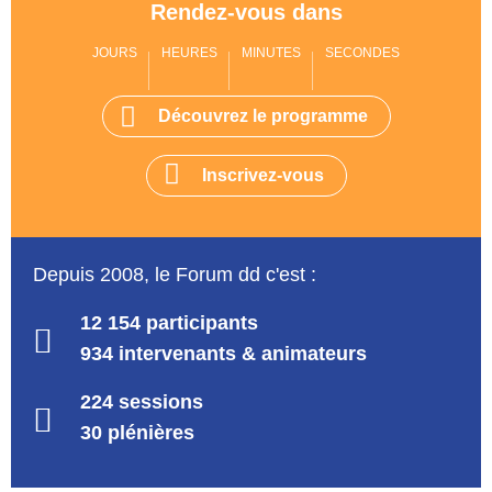
Rendez-vous dans
JOURS
HEURES
MINUTES
SECONDES
Découvrez le programme
Inscrivez-vous
Depuis 2008, le Forum dd c'est :
12 154 participants
934 intervenants & animateurs
224 sessions
30 plénières