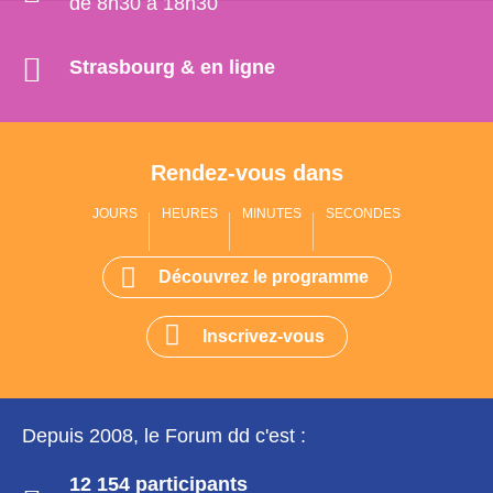
de 8h30 à 18h30
Strasbourg & en ligne
Rendez-vous dans
JOURS
HEURES
MINUTES
SECONDES
Découvrez le programme
Inscrivez-vous
Depuis 2008, le Forum dd c'est :
12 154 participants